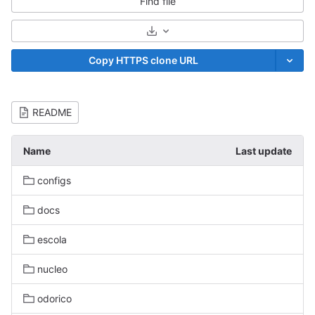
Find file
Select Archive Format
Copy HTTPS clone URL
README
Name
Last update
configs
docs
escola
nucleo
odorico