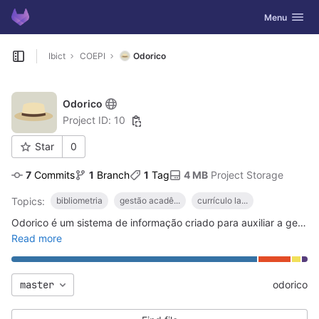
GitLab
Toggle navig
Menu
Skip to content
Ibict
COEPI
Odorico
Open sidebar
Odorico
Project ID: 10
Star
0
7
 Commits
1
 Branch
1
 Tag
4 MB
 Project Storage
Topics:
bibliometria
gestão acadê...
currículo la...
Odorico é um sistema de informação criado para auxiliar a gestão de Programas de Pós Graduação (PPG) no Brasil.
Read more
master
odorico