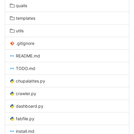
qualis
templates
utils
.gitignore
README.md
TODO.md
chupalattes.py
crawler.py
dashboard.py
fabfile.py
install.md